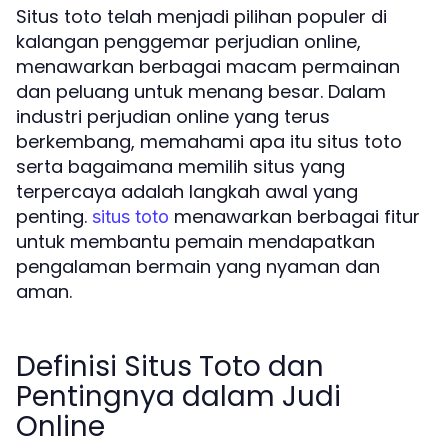
Situs toto telah menjadi pilihan populer di
kalangan penggemar perjudian online,
menawarkan berbagai macam permainan
dan peluang untuk menang besar. Dalam
industri perjudian online yang terus
berkembang, memahami apa itu situs toto
serta bagaimana memilih situs yang
terpercaya adalah langkah awal yang
penting.
menawarkan berbagai fitur
situs toto
untuk membantu pemain mendapatkan
pengalaman bermain yang nyaman dan
aman.
Definisi Situs Toto dan
Pentingnya dalam Judi
Online