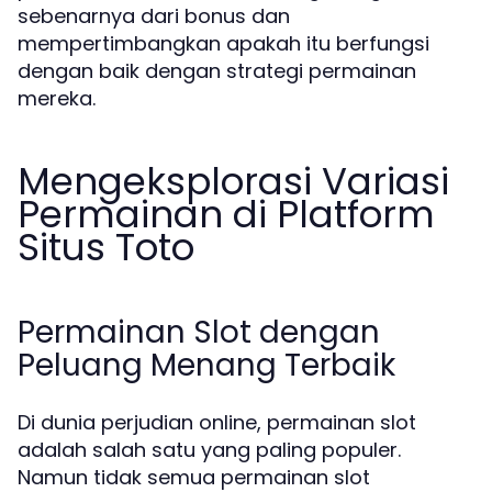
sebenarnya dari bonus dan
mempertimbangkan apakah itu berfungsi
dengan baik dengan strategi permainan
mereka.
Mengeksplorasi Variasi
Permainan di Platform
Situs Toto
Permainan Slot dengan
Peluang Menang Terbaik
Di dunia perjudian online, permainan slot
adalah salah satu yang paling populer.
Namun tidak semua permainan slot