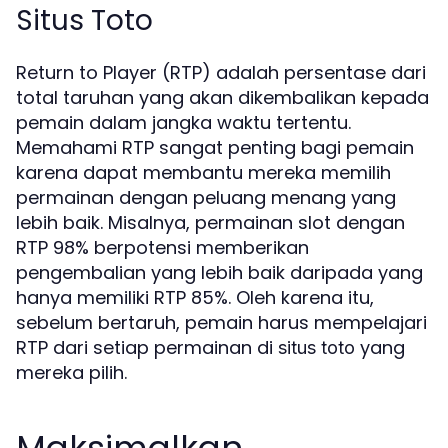
Situs Toto
Return to Player (RTP) adalah persentase dari
total taruhan yang akan dikembalikan kepada
pemain dalam jangka waktu tertentu.
Memahami RTP sangat penting bagi pemain
karena dapat membantu mereka memilih
permainan dengan peluang menang yang
lebih baik. Misalnya, permainan slot dengan
RTP 98% berpotensi memberikan
pengembalian yang lebih baik daripada yang
hanya memiliki RTP 85%. Oleh karena itu,
sebelum bertaruh, pemain harus mempelajari
RTP dari setiap permainan di
yang
situs toto
mereka pilih.