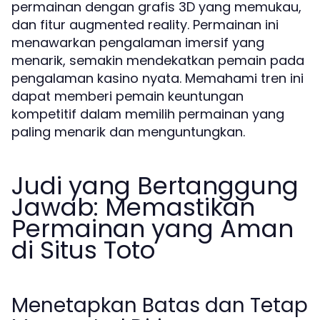
permainan dengan grafis 3D yang memukau,
dan fitur augmented reality. Permainan ini
menawarkan pengalaman imersif yang
menarik, semakin mendekatkan pemain pada
pengalaman kasino nyata. Memahami tren ini
dapat memberi pemain keuntungan
kompetitif dalam memilih permainan yang
paling menarik dan menguntungkan.
Judi yang Bertanggung
Jawab: Memastikan
Permainan yang Aman
di Situs Toto
Menetapkan Batas dan Tetap