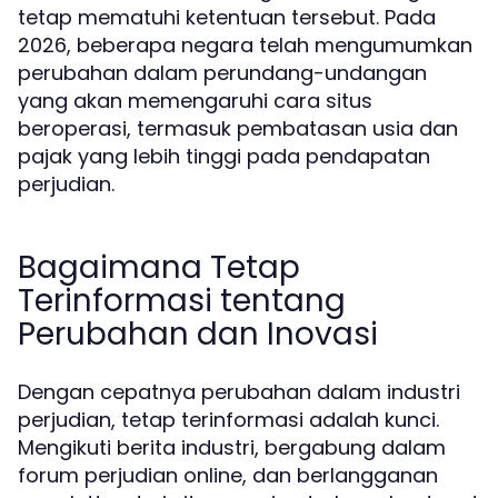
tetap mematuhi ketentuan tersebut. Pada
2026, beberapa negara telah mengumumkan
perubahan dalam perundang-undangan
yang akan memengaruhi cara situs
beroperasi, termasuk pembatasan usia dan
pajak yang lebih tinggi pada pendapatan
perjudian.
Bagaimana Tetap
Terinformasi tentang
Perubahan dan Inovasi
Dengan cepatnya perubahan dalam industri
perjudian, tetap terinformasi adalah kunci.
Mengikuti berita industri, bergabung dalam
forum perjudian online, dan berlangganan