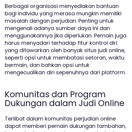
Berbagai organisasi menyediakan bantuan
bagi individu yang merasa mungkin memiliki
masalah dengan perjudian. Penting untuk
mengenali adanya sumber daya ini dan
menggunakannya jika diperlukan. Pemain juga
harus menyadari terhadap fitur kontrol diri
yang ditawarkan oleh banyak situs judi online,
seperti opsi untuk membatasi setoran, waktu
bermain, dan bahkan opsi untuk
mengecualikan diri sepenuhnya dari platform.
Komunitas dan Program
Dukungan dalam Judi Online
Terlibat dalam komunitas perjudian online
dapat memberi pemain dukungan tambahan,