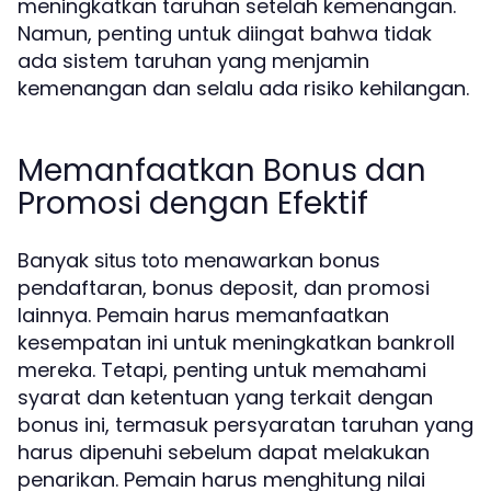
meningkatkan taruhan setelah kemenangan.
Namun, penting untuk diingat bahwa tidak
ada sistem taruhan yang menjamin
kemenangan dan selalu ada risiko kehilangan.
Memanfaatkan Bonus dan
Promosi dengan Efektif
Banyak
menawarkan bonus
situs toto
pendaftaran, bonus deposit, dan promosi
lainnya. Pemain harus memanfaatkan
kesempatan ini untuk meningkatkan bankroll
mereka. Tetapi, penting untuk memahami
syarat dan ketentuan yang terkait dengan
bonus ini, termasuk persyaratan taruhan yang
harus dipenuhi sebelum dapat melakukan
penarikan. Pemain harus menghitung nilai