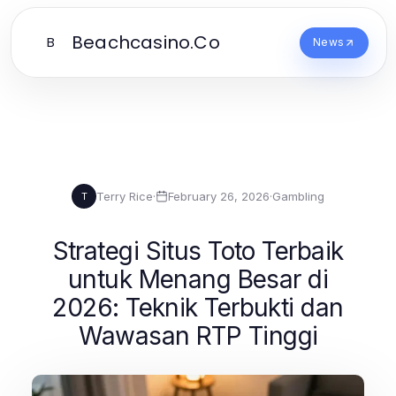
Beachcasino.Co
B
News
Terry Rice
·
February 26, 2026
·
Gambling
T
Strategi Situs Toto Terbaik
untuk Menang Besar di
2026: Teknik Terbukti dan
Wawasan RTP Tinggi